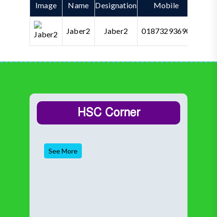
Image
Name
Designation
Mobile
De
Jaber2
Jaber2
01873293690
HSC Corner
See More